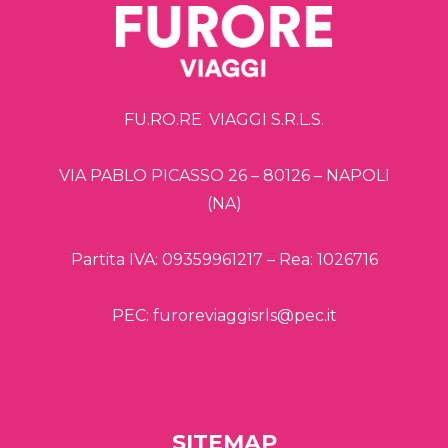
FU.RO.RE
.
VIAGGI S.R.L.S.
VIA PABLO PICASSO 26 – 80126 – NAPOLI
(NA)
Partita IVA: 09359961217 – Rea: 1026716
PEC: furoreviaggisrls@pec.it
SITEMAP