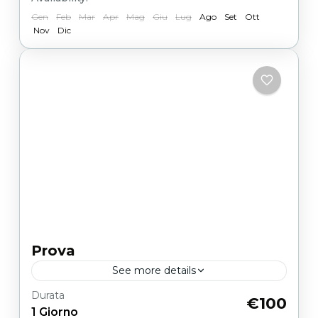
Gen
Feb
Mar
Apr
Mag
Giu
Lug
Ago
Set
Ott
Nov
Dic
Prova
See more details
Durata
€100
Australia
,
Caraibi
,
Egitto
,
Emirati
,
1 Giorno