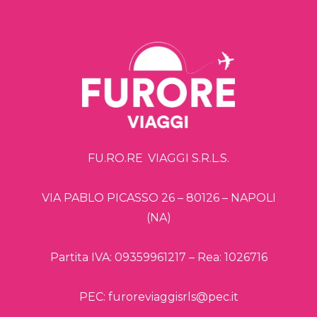
FU.RO.RE
.
VIAGGI S.R.L.S.
VIA PABLO PICASSO 26 – 80126 – NAPOLI
(NA)
Partita IVA: 09359961217 – Rea: 1026716
PEC: furoreviaggisrls@pec.it