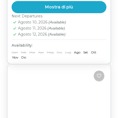
Mediterraneo
,
Oceano Indiano
,
Oriente
,
Mostra di più
Polinesia
,
Sud Africa
,
Sud America
Facile
Next Departures
Agosto 10, 2026
(Available)
Agosto 11, 2026
(Available)
Agosto 12, 2026
(Available)
Availability:
Gen
Feb
Mar
Apr
Mag
Giu
Lug
Ago
Set
Ott
Nov
Dic