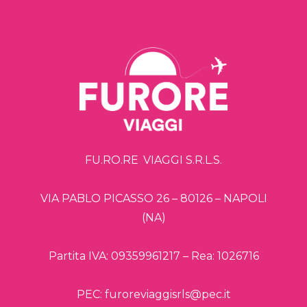
FU.RO.RE
.
VIAGGI S.R.L.S.
VIA PABLO PICASSO 26 – 80126 – NAPOLI
(NA)
Partita IVA: 09359961217 – Rea: 1026716
PEC: furoreviaggisrls@pec.it