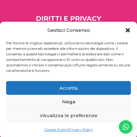
DIRITTI E PRIVACY
Gestisci Consenso
PRIVACY POLICY
Per fornire le migliori esperienze, utilizziamo tecnologie come i cookie
COOKIE POLICY
per memorizzare e/o accedere alle informazioni del dispositivo. Il
consenso a queste tecnologie ci permetterà di elaborare dati come il
CONTATTI
comportamento di navigazione o ID unici su questo sito. Non
acconsentire o ritirare il consenso può influire negativamente su alcune
caratteristiche e funzioni.
SEGUICI SUI SOCIAL
Accetta
Nega
Visualizza le preferenze
Cookie Policy
Privacy Policy